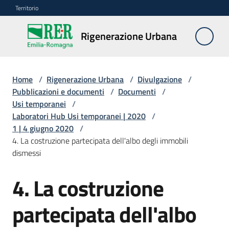
Vai al contenuto
Vai alla navigazione
Vai al footer
Territorio
Rigenerazione
Rigenerazione Urbana
Urbana
Home
/
Rigenerazione Urbana
/
Divulgazione
/
Misure
Pubblicazioni e documenti
/
Documenti
/
e
Usi temporanei
/
contributi
Laboratori Hub Usi temporanei | 2020
/
1 | 4 giugno 2020
/
4. La costruzione partecipata dell'albo degli immobili
Strumenti
dismessi
Divulgazione
4. La costruzione
Menu selezionato
Norme
partecipata dell'albo
e
atti