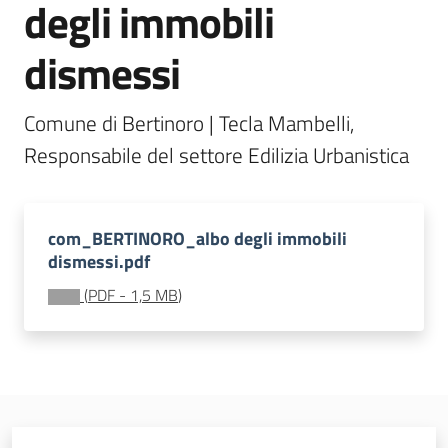
degli immobili
dismessi
Seguici
su
Comune di Bertinoro | Tecla Mambelli, 
Responsabile del settore Edilizia Urbanistica
com_BERTINORO_albo degli immobili
dismessi.pdf
(
PDF
-
1,5 MB
)
Territorio
Argomenti
Novità