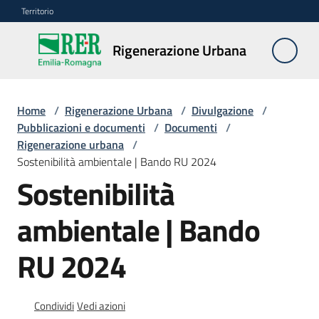
Vai al contenuto
Vai alla navigazione
Vai al footer
Territorio
Rigenerazione
Rigenerazione Urbana
Urbana
Home
/
Rigenerazione Urbana
/
Divulgazione
/
Misure
Pubblicazioni e documenti
/
Documenti
/
e
Rigenerazione urbana
/
contributi
Sostenibilità ambientale | Bando RU 2024
Sostenibilità
Strumenti
ambientale | Bando
Divulgazione
RU 2024
Menu selezionato
Norme
e
Condividi
Vedi azioni
atti