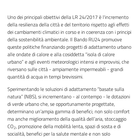
Uno dei principali obiettivi della LR 24/2017 è l'incremento
Seguici
della resilienza della città e del territorio rispetto agli effetti
su
dei cambiamenti climatici in corso e in coerenza con i principi
della sostenibilità ambientale. Il Bando RU24 promuove
queste politiche finanziando progetti di adattamento urbano
alle ondate di calore e alla cosiddetta “isola di calore
urbano” e agli eventi meteorologici intensi e improvvisi, che
riversano sulle città - ampiamente impermeabili - grandi
quantità di acqua in tempi brevissimi.
Sperimentando le soluzioni di adattamento “basate sulla
Territorio
natura” (NBS), si incrementano - al contempo - le dotazioni
di verde urbano che, se opportunamente progettate,
determinano un’ampia gamma di benefici; non solo comfort
Argomenti
ma anche miglioramento della qualità dell’aria, stoccaggio
CO
, promozione della mobilità lenta, spazi di sosta e di
Novità
2
socialità, benefici per la salute mentale e non solo