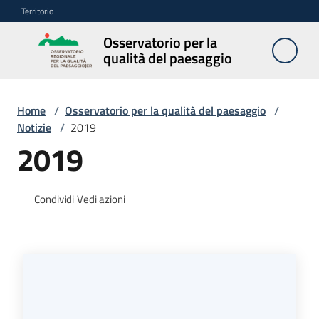
Vai al contenuto
Vai alla navigazione
Vai al footer
Territorio
Osservatorio per la
Osservatorio
qualità del paesaggio
per la
qualità del
paesaggio
Home
/
Osservatorio per la qualità del paesaggio
/
Notizie
/
2019
2019
Cos'è
l'Osservatorio
Condividi
Vedi azioni
Obiettivi
Pubblicazioni
e
multimedia