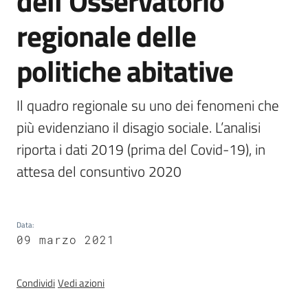
dell’Osservatorio
regionale
regionale delle
ERP
politiche abitative
Osservatorio
dei
fabbisogni
Il quadro regionale su uno dei fenomeni che 
abitativi
più evidenziano il disagio sociale. L’analisi 
(FABER)
riporta i dati 2019 (prima del Covid-19), in 
attesa del consuntivo 2020
Territorio
Data
:
09 marzo 2021
Argomenti
Condividi
Vedi azioni
Novità