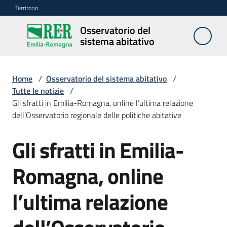
Vai al contenuto
Vai alla navigazione
Vai al footer
Territorio
Osservatorio del
Osservatorio
sistema abitativo
del sistema
abitativo
Home
/
Osservatorio del sistema abitativo
/
Tutte le notizie
/
Gli sfratti in Emilia-Romagna, online l’ultima relazione
Studi
dell’Osservatorio regionale delle politiche abitative
e
ricerche
Gli sfratti in Emilia-
Salta al contenuto
Romagna, online
Seminari
ed
l’ultima relazione
eventi
Anagrafe