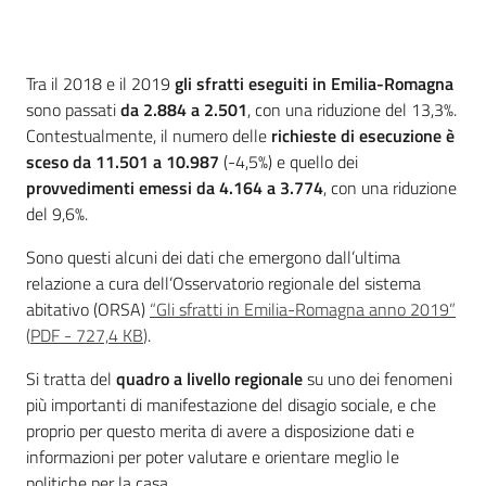
Servizi
Introduzione
Tra il 2018 e il 2019
gli sfratti eseguiti in Emilia-Romagna
Leggi Atti Bandi
sono passati
da 2.884 a 2.501
, con una riduzione del 13,3%.
Contestualmente, il numero delle
richieste di esecuzione è
sceso da 11.501 a 10.987
(-4,5%) e quello dei
provvedimenti emessi da 4.164 a 3.774
, con una riduzione
Piani Programmi
del 9,6%.
Progetti
Sono questi alcuni dei dati che emergono dall’ultima
relazione a cura dell’Osservatorio regionale del sistema
abitativo (ORSA)
“Gli sfratti in Emilia-Romagna anno 2019”
(
PDF
-
727,4 KB
)
.
Si tratta del
quadro a livello regionale
su uno dei fenomeni
più importanti di manifestazione del disagio sociale, e che
proprio per questo merita di avere a disposizione dati e
informazioni per poter valutare e orientare meglio le
politiche per la casa.