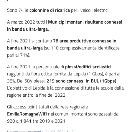
Sono 74 le
colonnine di ricarica
per i veicoli elettrici.
A marzo 2022 tutti i
Municipi montani risultano connessi
in banda ultra-larga.
A fine 2021 si contano
78 aree produttive connesse in
banda ultra-larga
(su 110 complessivamente identificate,
pari al 71%).
A fine 2021 la percentuale di
plessi/edifici scolastici
raggiunti da fibra ottica fornita da Lepida (1 Gbps), è pari al
38%. Dei 584 plessi,
219 sono connessi in BUL (1Gbps)
.
L’obiettivo di Lepida è la connessione di tutte le scuole della
regione entro la fine del 2022.
Gli access point totali della rete regionale
EmiliaRomagnaWifi
nei comuni montani sono passati da
920 a
1.041
tra 2019 e 2021.
Ultimo aggiornamento
:
31-05-2024 14:34