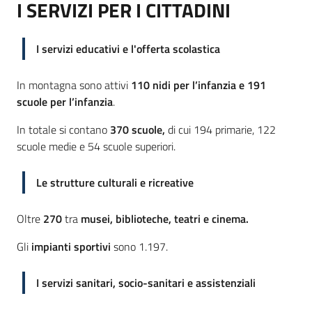
Argomenti
I SERVIZI PER I CITTADINI
Novità
I servizi educativi e l'offerta scolastica
Servizi
In montagna sono attivi
110 nidi per l’infanzia e 191
scuole per l’infanzia
.
Leggi Atti Bandi
In totale si contano
370 scuole,
di cui 194 primarie, 122
scuole medie e 54 scuole superiori.
Piani Programmi
Le strutture culturali e ricreative
Progetti
Oltre
270
tra
musei, biblioteche, teatri e cinema.
Gli
impianti sportivi
sono 1.197.
I servizi sanitari, socio-sanitari e assistenziali