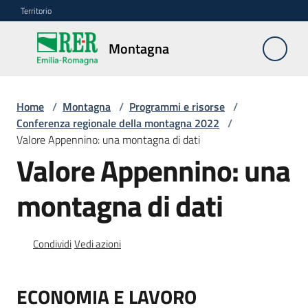
Vai al contenuto
Vai alla navigazione
Vai al footer
Territorio
Montagna
Montagna
Home
/
Montagna
/
Programmi e risorse
/
Vivere
Conferenza regionale della montagna 2022
/
e
Valore Appennino: una montagna di dati
lavorare
Valore Appennino: una
montagna di dati
Infrastrutture
e
sicurezza
Condividi
Vedi azioni
del
territorio
ECONOMIA E LAVORO