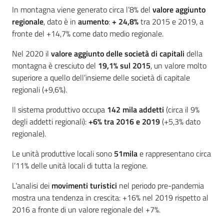
Programmi
In montagna viene generato circa l’8% del
valore aggiunto
e
regionale
, dato è in
aumento
:
+ 24,8%
tra 2015 e 2019, a
risorse
fronte del +14,7% come dato medio regionale.
Nel 2020 il
valore aggiunto delle società di capitali
della
montagna è cresciuto del
19,1% sul 2015
, un valore molto
superiore a quello dell’insieme delle società di capitale
Seguici
regionali (+9,6%).
su
Il sistema produttivo occupa
142 mila addetti
(circa il 9%
degli addetti regionali):
+6% tra 2016 e 2019
(+5,3% dato
regionale).
Le unità produttive locali sono
51mila
e rappresentano circa
l’11% delle unità locali di tutta la regione.
L’analisi dei
movimenti turistici
nel periodo pre-pandemia
Territorio
mostra una tendenza in crescita: +16% nel 2019 rispetto al
2016 a fronte di un valore regionale del +7%.