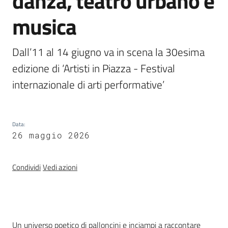
danza, teatro urbano e
Programmi
e
musica
risorse
Dall’11 al 14 giugno va in scena la 30esima 
edizione di ‘Artisti in Piazza - Festival 
internazionale di arti performative’
Seguici
su
Data
:
26 maggio 2026
Condividi
Vedi azioni
Territorio
Introduzione
Un universo poetico di palloncini e inciampi a raccontare