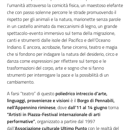
Argomenti
l’umanità attraverso la comicità fisica, un maestoso elefante
che con passo solenne percorre le strade promuovendo il
Novità
rispetto per gli animali e la natura, marionette senza parole
in un castello animato da meccanismi di legno, un grande
Servizi
spettacolo-evento immersivo sul tema della migrazione,
canti e strumenti dalle isole del Pacifico e dell’Oceano
Leggi Atti Bandi
Indiano. E ancora, acrobazie, farse circensi, teatro e magia
che si fondono per indagare la natura del desiderio, circo e
danza come espressioni per riflettere sul tempo e le
trasformazioni del corpo, arte e sogno che si fanno
Piani Programmi
strumenti per interrogare la pace e la possibilità di un
Progetti
cambiamento.
A farsi “teatro” di questo
poliedrico intreccio d’arte,
linguaggi, provenienze e visioni
è il
Borgo di Pennabili,
nell’Appennino riminese
, dove
dall’11 al 14 giugno
torna
“Artisti in Piazza-Festival internazionale di arti
performative”
, organizzato a partire dal 1997
dall’
Associazione culturale Ultimo Punto
con le realtà del