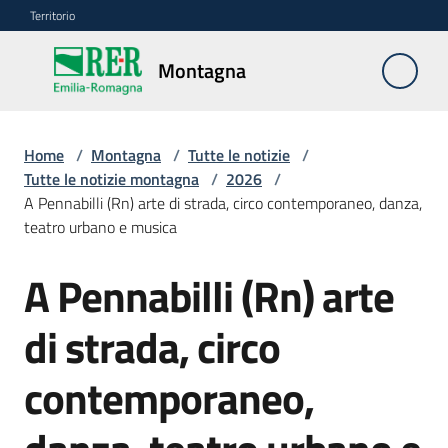
Vai al contenuto
Vai alla navigazione
Vai al footer
Territorio
Montagna
Montagna
Home
/
Montagna
/
Tutte le notizie
/
Vivere
Tutte le notizie montagna
/
2026
/
e
A Pennabilli (Rn) arte di strada, circo contemporaneo, danza,
lavorare
teatro urbano e musica
A Pennabilli (Rn) arte
Salta al contenuto
Infrastrutture
e
di strada, circo
sicurezza
del
contemporaneo,
territorio