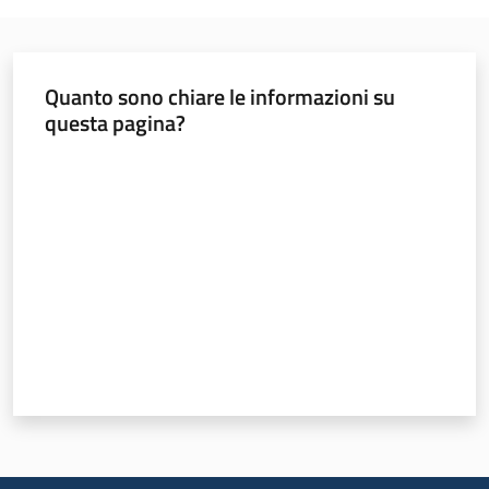
Argomenti
Novità
Quanto sono chiare le informazioni su
Servizi
questa pagina?
Valuta da 1 a 5 stelle
Leggi Atti Bandi
Piani Programmi
Progetti