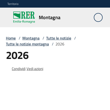
Vai al contenuto
Vai alla navigazione
Vai al footer
Territorio
Montagna
Montagna
Home
/
Montagna
/
Tutte le notizie
/
Vivere
Tutte le notizie montagna
/
2026
e
2026
lavorare
Condividi
Vedi azioni
Infrastrutture
e
sicurezza
del
territorio