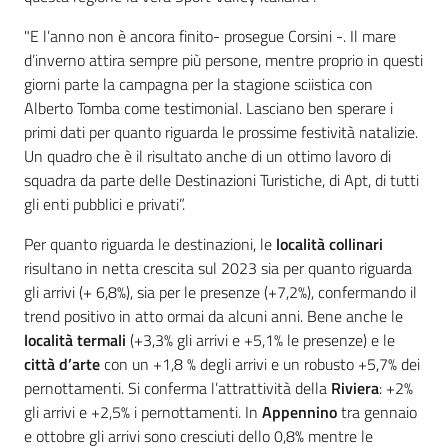
"E l’anno non è ancora finito- prosegue Corsini -. Il mare
d’inverno attira sempre più persone, mentre proprio in questi
giorni parte la campagna per la stagione sciistica con
Alberto Tomba come testimonial. Lasciano ben sperare i
primi dati per quanto riguarda le prossime festività natalizie.
Un quadro che è il risultato anche di un ottimo lavoro di
squadra da parte delle Destinazioni Turistiche, di Apt, di tutti
gli enti pubblici e privati”.
Per quanto riguarda le destinazioni, le
località collinari
risultano in netta crescita sul 2023 sia per quanto riguarda
gli arrivi (+ 6,8%), sia per le presenze (+7,2%), confermando il
trend positivo in atto ormai da alcuni anni. Bene anche le
località termali
(+3,3% gli arrivi e +5,1% le presenze) e le
città d’arte
con un +1,8 % degli arrivi e un robusto +5,7% dei
pernottamenti. Si conferma l’attrattività della
Riviera
: +2%
gli arrivi e +2,5% i pernottamenti. In
Appennino
tra gennaio
e ottobre gli arrivi sono cresciuti dello 0,8% mentre le