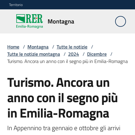
Vai al contenuto
Vai alla navigazione
Vai al footer
Territorio
Montagna
Montagna
Home
/
Montagna
/
Tutte le notizie
/
Vivere
Tutte le notizie montagna
/
2024
/
Dicembre
/
e
Turismo. Ancora un anno con il segno più in Emilia-Romagna
lavorare
Turismo. Ancora un
Salta al contenuto
Infrastrutture
anno con il segno più
e
sicurezza
in Emilia-Romagna
del
territorio
In Appennino tra gennaio e ottobre gli arrivi 