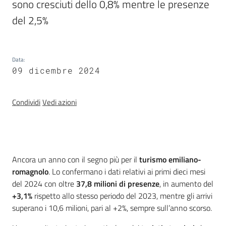
Programmi
sono cresciuti dello 0,8% mentre le presenze 
e
del 2,5%
risorse
Data
:
09 dicembre 2024
Seguici
su
Condividi
Vedi azioni
Introduzione
Ancora un anno con il segno più per il
turismo emiliano-
romagnolo
. Lo confermano i dati relativi ai primi dieci mesi
del 2024 con oltre
37,8 milioni di presenze
, in aumento del
Territorio
+3,1%
rispetto allo stesso periodo del 2023, mentre gli arrivi
superano i 10,6 milioni, pari al +2%, sempre sull’anno scorso.