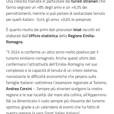
Argomenti
Una crescita trainata in particolare dai
turisti stranieri
che
fanno segnare un +8% degli arrivi e un +9,3% dei
pernottamenti, mentre si può parlare di sostanziale tenuta
Novità
per quelli italiani: -0,4% gli arrivi, +0,6% le presenze.
Servizi
È quanto risulta dai primi dati provvisori
Istat
raccolti ed
elaborati dall’
Ufficio statistica
della
Regione Emilia-
Leggi Atti Bandi
Romagna
.
“Il 2024 si conferma un altro anno molto positivo per il
turismo emiliano-romagnolo. Anche questi ultimi dati
Piani Programmi
confermano l’attrattività dell’Emilia-Romagna nel suo
Progetti
complesso e la capacità di tenuta di un intero sistema,
nonostante le difficoltà economiche che pesano sulle
famiglie italiane–sottolinea l’assessore regionale al Turismo,
Andrea Corsini
-. Sempre più stranieri scelgono la nostra
regione e le sue località: dal mare alla collina, all’Appennino.
Né va dimenticato il ruolo sempre più rilevante del turismo
sportivo, grazie a un calendario di eventi che ha fatto di
questa regione la vera Sport Valley italiana".