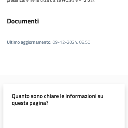
presenze) e nelle città d’arte (+6,9% e +12,6%).
Documenti
Ultimo aggiornamento
:
09-12-2024, 08:50
Quanto sono chiare le informazioni su
questa pagina?
Valuta da 1 a 5 stelle