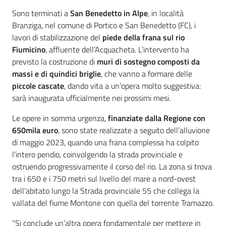
Argomenti
Introduzione
Sono terminati a
San Benedetto in Alpe
, in località
Branziga, nel comune di Portico e San Benedetto (FC), i
Novità
lavori di stabilizzazione del
piede della frana sul rio
Fiumicino
, affluente dell’Acquacheta. L’intervento ha
Servizi
previsto la costruzione di
muri di sostegno composti da
massi e di quindici briglie
, che vanno a formare delle
Leggi Atti Bandi
piccole cascate
, dando vita a un’opera molto suggestiva:
sarà inaugurata ufficialmente nei prossimi mesi.
Le opere in somma urgenza,
finanziate dalla Regione con
Piani Programmi
650mila euro
, sono state realizzate a seguito dell’alluvione
Progetti
di maggio 2023, quando una frana complessa ha colpito
l’intero pendio, coinvolgendo la strada provinciale e
ostruendo progressivamente il corso del rio. La zona si trova
tra i 650 e i 750 metri sul livello del mare a nord-ovest
dell’abitato lungo la Strada provinciale 55 che collega la
vallata del fiume Montone con quella del torrente Tramazzo.
“Si conclude un’altra opera fondamentale per mettere in