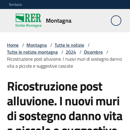
Vai al contenuto
Vai alla navigazione
Vai al footer
Territorio
Montagna
Montagna
Home
/
Montagna
/
Tutte le notizie
/
Vivere
Tutte le notizie montagna
/
2024
/
Dicembre
/
e
Ricostruzione post alluvione. I nuovi muri di sostegno danno
lavorare
vita a piccole e suggestive cascate
Ricostruzione post
Salta al contenuto
Infrastrutture
e
alluvione. I nuovi muri
sicurezza
del
di sostegno danno vita
territorio