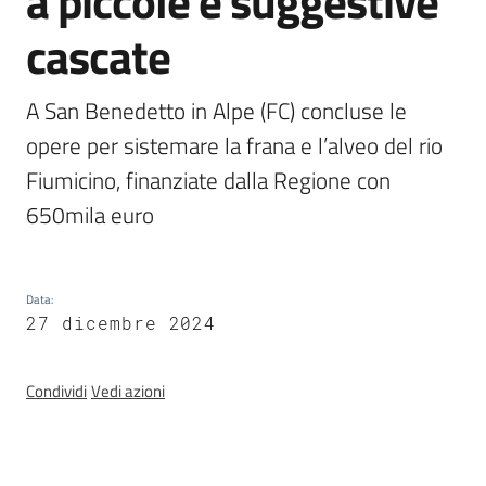
a piccole e suggestive
Programmi
e
cascate
risorse
A San Benedetto in Alpe (FC) concluse le 
opere per sistemare la frana e l’alveo del rio 
Fiumicino, finanziate dalla Regione con 
Seguici
su
650mila euro
Data
:
27 dicembre 2024
Condividi
Vedi azioni
Territorio