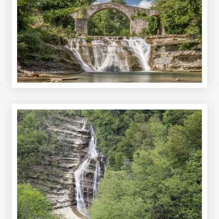
Argomenti
Novità
Servizi
Leggi Atti Bandi
Piani Programmi
Progetti