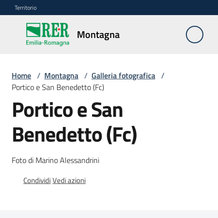
Vai al contenuto
Vai alla navigazione
Vai al footer
Territorio
Montagna
Montagna
Home
/
Montagna
/
Galleria fotografica
/
Vivere
Portico e San Benedetto (Fc)
e
Portico e San
lavorare
Benedetto (Fc)
Infrastrutture
e
Foto di Marino Alessandrini
sicurezza
del
Condividi
Vedi azioni
territorio