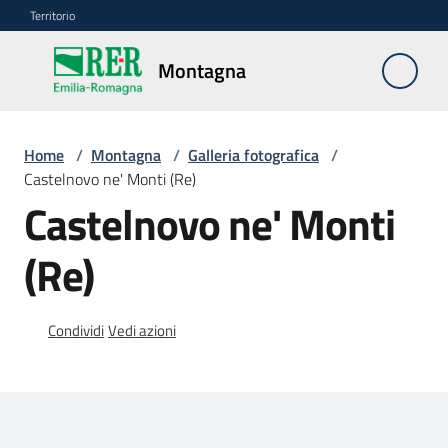
Vai al contenuto
Vai alla navigazione
Vai al footer
Territorio
Montagna
Montagna
Home
/
Montagna
/
Galleria fotografica
/
Vivere
Castelnovo ne' Monti (Re)
e
Castelnovo ne' Monti
lavorare
(Re)
Infrastrutture
e
Condividi
Vedi azioni
sicurezza
del
territorio