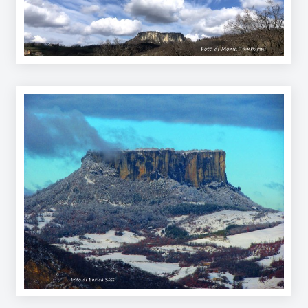
Argomenti
Novità
Servizi
Leggi Atti Bandi
Piani Programmi
Progetti