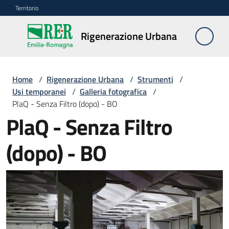
Vai al contenuto
Vai alla navigazione
Vai al footer
Territorio
Rigenerazione
Rigenerazione Urbana
Urbana
Home
/
Rigenerazione Urbana
/
Strumenti
/
Misure
Usi temporanei
/
Galleria fotografica
/
e
PlaQ - Senza Filtro (dopo) - BO
contributi
PlaQ - Senza Filtro
(dopo) - BO
Strumenti
Menu selezionato
Divulgazione
Norme
e
atti