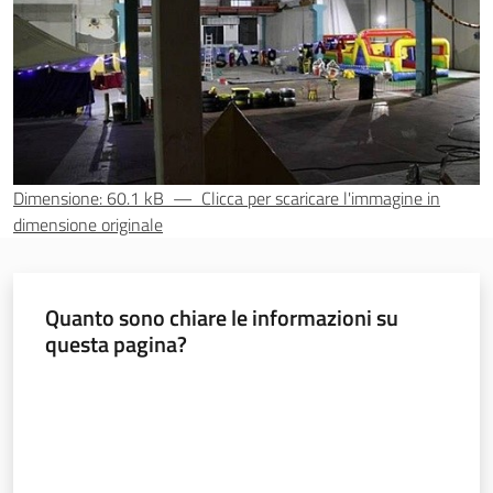
Seguici
su
Dimensione: 60.1 kB
—
Clicca per scaricare l'immagine in
dimensione originale
Quanto sono chiare le informazioni su
Territorio
questa pagina?
Valuta da 1 a 5 stelle
Argomenti
Novità