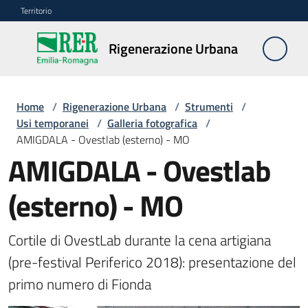
Vai al contenuto
Vai alla navigazione
Vai al footer
Territorio
Rigenerazione
Rigenerazione Urbana
Urbana
Home
/
Rigenerazione Urbana
/
Strumenti
/
Misure
Usi temporanei
/
Galleria fotografica
/
e
AMIGDALA - Ovestlab (esterno) - MO
contributi
AMIGDALA - Ovestlab
(esterno) - MO
Strumenti
Menu selezionato
Divulgazione
Cortile di OvestLab durante la cena artigiana 
(pre-festival Periferico 2018): presentazione del 
Norme
primo numero di Fionda
e
atti