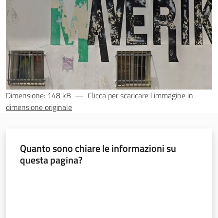
Seguici
su
Dimensione: 148 kB
—
Clicca per scaricare l'immagine in
dimensione originale
Territorio
Quanto sono chiare le informazioni su
questa pagina?
Argomenti
Valuta da 1 a 5 stelle
Novità