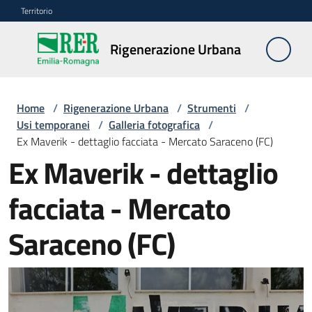
Vai al contenuto
Vai alla navigazione
Vai al footer
Territorio
Rigenerazione
Rigenerazione Urbana
Urbana
Home
/
Rigenerazione Urbana
/
Strumenti
/
Misure
Usi temporanei
/
Galleria fotografica
/
e
Ex Maverik - dettaglio facciata - Mercato Saraceno (FC)
contributi
Ex Maverik - dettaglio
facciata - Mercato
Strumenti
Menu selezionato
Saraceno (FC)
Divulgazione
Norme
e
atti