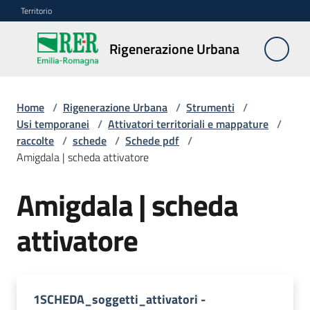
Vai al contenuto
Vai alla navigazione
Vai al footer
Territorio
Rigenerazione
Rigenerazione Urbana
Urbana
Home
/
Rigenerazione Urbana
/
Strumenti
/
Misure
Usi temporanei
/
Attivatori territoriali e mappature
/
e
raccolte
/
schede
/
Schede pdf
/
contributi
Amigdala | scheda attivatore
Amigdala | scheda
Strumenti
Menu selezionato
attivatore
Divulgazione
Norme
e
1SCHEDA_soggetti_attivatori -
atti