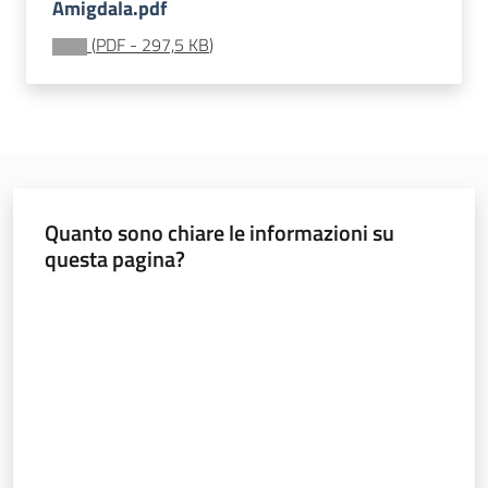
Amigdala.pdf
(
PDF
-
297,5 KB
)
Seguici
su
Quanto sono chiare le informazioni su
questa pagina?
Valuta da 1 a 5 stelle
Territorio
Argomenti
Novità