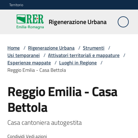
Vai al contenuto
Vai alla navigazione
Vai al footer
Territorio
Rigenerazione
Rigenerazione Urbana
Urbana
Home
/
Rigenerazione Urbana
/
Strumenti
/
Misure
Usi temporanei
/
Attivatori territoriali e mappature
/
e
Esperienze mappate
/
Luoghi in Regione
/
contributi
Reggio Emilia - Casa Bettola
Reggio Emilia - Casa
Strumenti
Salta al contenuto
Menu selezionato
Bettola
Divulgazione
Norme
Casa cantoniera autogestita
e
atti
Condividi
Vedi azioni