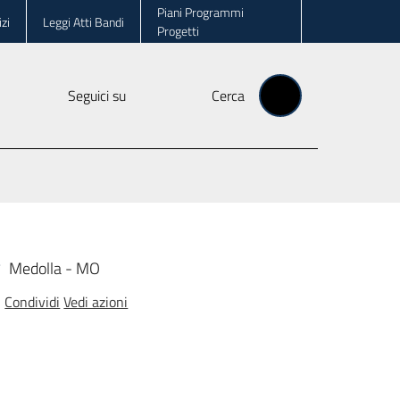
Piani Programmi
zi
Leggi Atti Bandi
Progetti
Seguici su
Cerca
Medolla - MO
/
Condividi
Vedi azioni