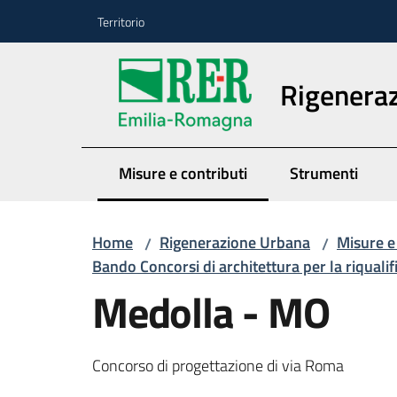
Vai al contenuto
Vai alla navigazione
Vai al footer
Territorio
Rigenera
Misure e contributi
Strumenti
Menu selezionato
Home
Rigenerazione Urbana
Misure e
/
/
Bando Concorsi di architettura per la riquali
Medolla - MO
Concorso di progettazione di via Roma