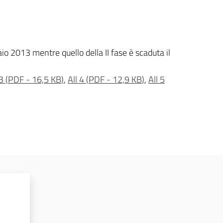
io 2013 mentre quello della II fase è scaduta il
 3
(
PDF
-
16,5 KB
)
,
All 4
(
PDF
-
12,9 KB
)
,
All 5