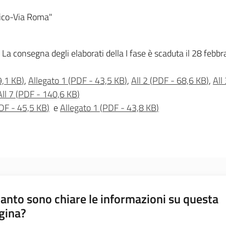
rico-Via Roma"
La consegna degli elaborati della I fase è scaduta il 28 febbra
9,1 KB
)
,
Allegato 1
(
PDF
-
43,5 KB
)
,
All 2
(
PDF
-
68,6 KB
)
,
All
All 7
(
PDF
-
140,6 KB
)
DF
-
45,5 KB
)
e
Allegato 1
(
PDF
-
43,8 KB
)
anto sono chiare le informazioni su questa
gina?