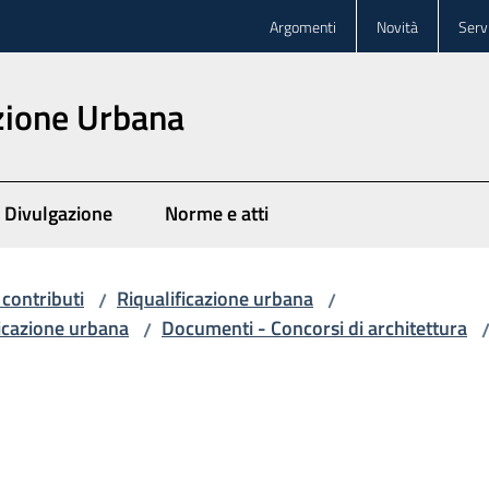
Argomenti
Novità
Servi
zione Urbana
Divulgazione
Norme e atti
 contributi
Riqualificazione urbana
/
/
ficazione urbana
Documenti - Concorsi di architettura
/