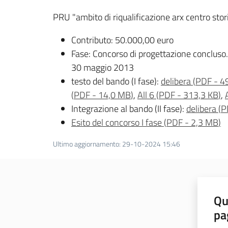
PRU "ambito di riqualificazione arx centro sto
Contributo: 50.000,00 euro
Fase: Concorso di progettazione concluso. 
30 maggio 2013
testo del bando (I fase):
delibera
(
PDF
-
4
(
PDF
-
14,0 MB
)
,
All 6
(
PDF
-
313,3 KB
)
,
Integrazione al bando (II fase):
delibera
(
P
Esito del concorso I fase
(
PDF
-
2,3 MB
)
Ultimo aggiornamento
:
29-10-2024 15:46
Qu
pa