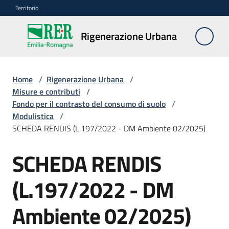
Vai al contenuto
Vai alla navigazione
Vai al footer
Territorio
Rigenerazione
Rigenerazione Urbana
Urbana
Home
/
Rigenerazione Urbana
/
Misure
Misure e contributi
/
e
Fondo per il contrasto del consumo di suolo
/
contributi
Modulistica
/
Menu selezionato
SCHEDA RENDIS (L.197/2022 - DM Ambiente 02/2025)
Strumenti
SCHEDA RENDIS
Divulgazione
(L.197/2022 - DM
Norme
Ambiente 02/2025)
e
atti