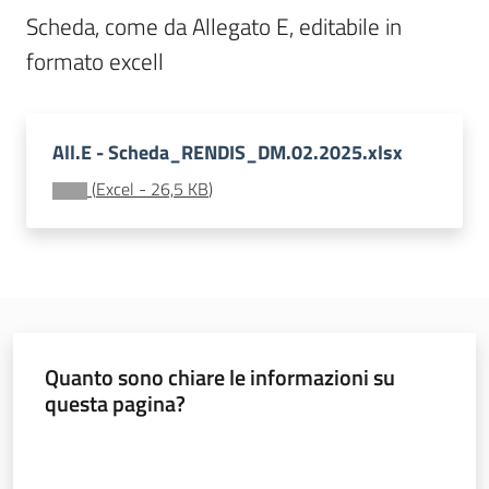
Scheda, come da Allegato E, editabile in 
Seguici
su
All.E - Scheda_RENDIS_DM.02.2025.xlsx
(
Excel
-
26,5 KB
)
Territorio
Quanto sono chiare le informazioni su
Argomenti
questa pagina?
Valuta da 1 a 5 stelle
Novità