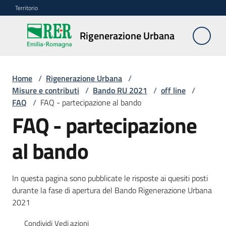
Vai al contenuto
Vai alla navigazione
Vai al footer
Territorio
Rigenerazione
Rigenerazione Urbana
Urbana
Home
/
Rigenerazione Urbana
/
Misure
Misure e contributi
/
Bando RU 2021
/
off line
/
e
FAQ
/
FAQ - partecipazione al bando
contributi
FAQ - partecipazione
Menu selezionato
Strumenti
al bando
Divulgazione
In questa pagina sono pubblicate le risposte ai quesiti posti
durante la fase di apertura del Bando Rigenerazione Urbana
Norme
2021
e
atti
Condividi
Vedi azioni