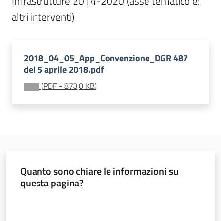
Infrastrutture 2014-2020 (asse tematico e: 
altri interventi)
Seguici
su
2018_04_05_App_Convenzione_DGR 487
del 5 aprile 2018.pdf
(
PDF
-
878,0 KB
)
Territorio
Quanto sono chiare le informazioni su
Argomenti
questa pagina?
Valuta da 1 a 5 stelle
Novità