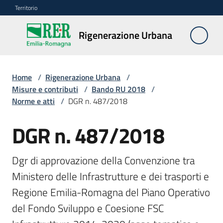
Vai al contenuto
Vai alla navigazione
Vai al footer
Territorio
Rigenerazione
Rigenerazione Urbana
Urbana
Home
/
Rigenerazione Urbana
/
Misure
Misure e contributi
/
Bando RU 2018
/
e
Norme e atti
/
DGR n. 487/2018
contributi
Menu selezionato
DGR n. 487/2018
Strumenti
Dgr di approvazione della Convenzione tra 
Divulgazione
Ministero delle Infrastrutture e dei trasporti e 
Regione Emilia-Romagna del Piano Operativo 
Norme
e
del Fondo Sviluppo e Coesione FSC 
atti