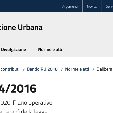
Argomenti
Novità
Servi
zione Urbana
Divulgazione
Norme e atti
 contributi
Bando RU 2018
Norme e atti
Delibera
/
/
/
 54/2016
20. Piano operativo

ttera c) della legge
