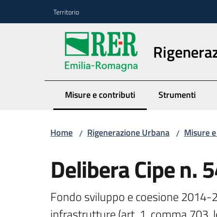
Vai al contenuto
Vai alla navigazione
Vai al footer
Territorio
Rigenera
Misure e contributi
Strumenti
Menu selezionato
Home
Rigenerazione Urbana
Misure e
/
/
Delibera Cipe n.
Fondo sviluppo e coesione 2014-20
infrastrutture (art. 1, comma 703, le