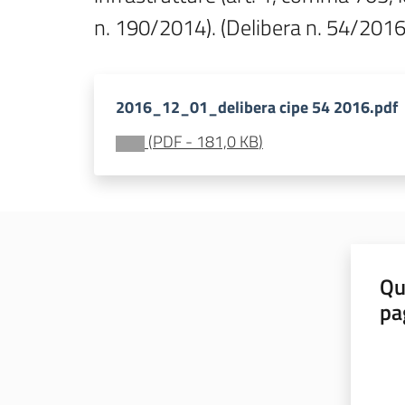
n. 190/2014). (Delibera n. 54/2016
2016_12_01_delibera cipe 54 2016.pdf
(
PDF
-
181,0 KB
)
Qu
pa
Valut