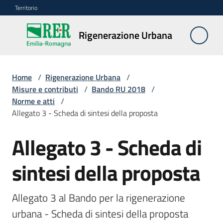
Vai al contenuto
Vai alla navigazione
Vai al footer
Territorio
Rigenerazione
Rigenerazione Urbana
Urbana
Home
/
Rigenerazione Urbana
/
Misure
Misure e contributi
/
Bando RU 2018
/
e
Norme e atti
/
contributi
Allegato 3 - Scheda di sintesi della proposta
Menu selezionato
Allegato 3 - Scheda di
Strumenti
sintesi della proposta
Divulgazione
Norme
Allegato 3 al Bando per la rigenerazione 
e
urbana - Scheda di sintesi della proposta
atti