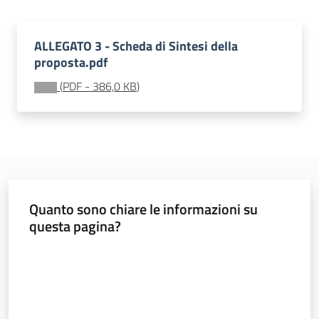
ALLEGATO 3 - Scheda di Sintesi della
Seguici
proposta.pdf
su
(
PDF
-
386,0 KB
)
Quanto sono chiare le informazioni su
Territorio
questa pagina?
Valuta da 1 a 5 stelle
Argomenti
Novità