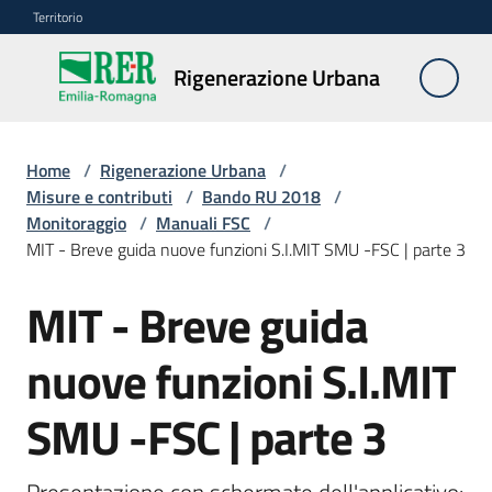
Vai al contenuto
Vai alla navigazione
Vai al footer
Territorio
Rigenerazione
Rigenerazione Urbana
Urbana
Home
/
Rigenerazione Urbana
/
Misure
Misure e contributi
/
Bando RU 2018
/
e
Monitoraggio
/
Manuali FSC
/
contributi
MIT - Breve guida nuove funzioni S.I.MIT SMU -FSC | parte 3
Menu selezionato
MIT - Breve guida
Strumenti
nuove funzioni S.I.MIT
Divulgazione
SMU -FSC | parte 3
Norme
e
atti