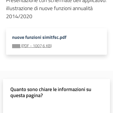
Presentazione con schermate dell'applicativo: 
iIlustrazione di nuove funzioni annualità 
2014/2020
Seguici
su
nuove funzioni simitfsc.pdf
(
PDF
-
1007,6 KB
)
Territorio
Quanto sono chiare le informazioni su
Argomenti
questa pagina?
Novità
Valuta da 1 a 5 stelle