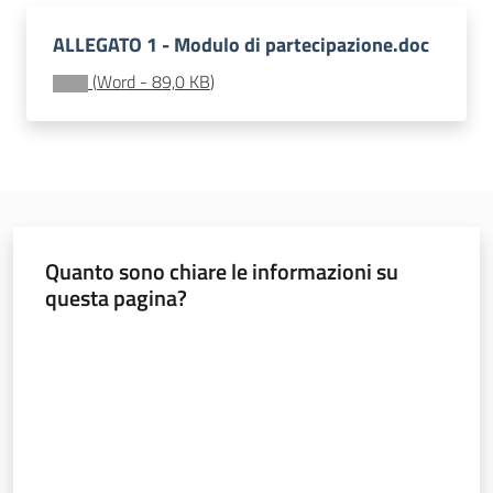
ALLEGATO 1 - Modulo di partecipazione.doc
(
Word
-
89,0 KB
)
Seguici
su
Quanto sono chiare le informazioni su
questa pagina?
Territorio
Valuta da 1 a 5 stelle
Argomenti
Novità