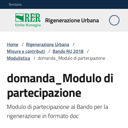
Vai al contenuto
Vai alla navigazione
Vai al footer
Territorio
Rigenerazione
Rigenerazione Urbana
Urbana
Home
/
Rigenerazione Urbana
/
Misure
Misure e contributi
/
Bando RU 2018
/
e
Modulistica
/
domanda_Modulo di partecipazione
contributi
Menu selezionato
domanda_Modulo di
Strumenti
partecipazione
Divulgazione
Modulo di partecipazione al Bando per la 
Norme
rigenerazione in formato doc
e
atti