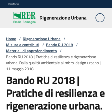
Vai al contenuto
Vai alla navigazione
Vai al footer
Territorio
Rigenerazione
Rigenerazione Urbana
Urbana
Home
/
Rigenerazione Urbana
/
Misure
Misure e contributi
/
Bando RU 2018
/
e
Materiali di approfondimento
/
contributi
Bando RU 2018 | Pratiche di resilienza e rigenerazione
Menu selezionato
urbana. Dalla qualità ambientale al micro-design urbano |
11 maggio 2018
Strumenti
Bando RU 2018 |
Divulgazione
Pratiche di resilienza e
Norme
rigenerazione urbana.
e
atti