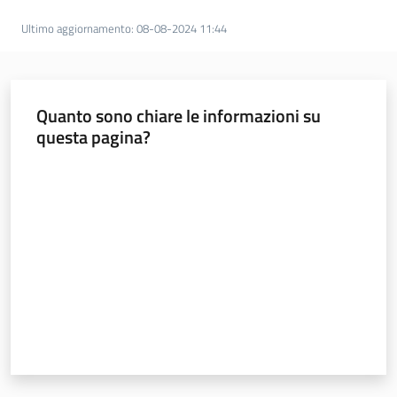
Servizi
Ultimo aggiornamento
:
08-08-2024 11:44
Leggi Atti Bandi
Quanto sono chiare le informazioni su
questa pagina?
Piani Programmi
Progetti
Valuta da 1 a 5 stelle