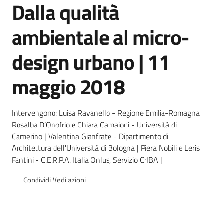
Dalla qualità
ambientale al micro-
Seguici
su
design urbano | 11
maggio 2018
Intervengono: Luisa Ravanello - Regione Emilia-Romagna
Rosalba D’Onofrio e Chiara Camaioni - Università di
Camerino | Valentina Gianfrate - Dipartimento di
Territorio
Architettura dell'Università di Bologna | Piera Nobili e Leris
Fantini - C.E.R.P.A. Italia Onlus, Servizio CrIBA |
Argomenti
Condividi
Vedi azioni
Novità