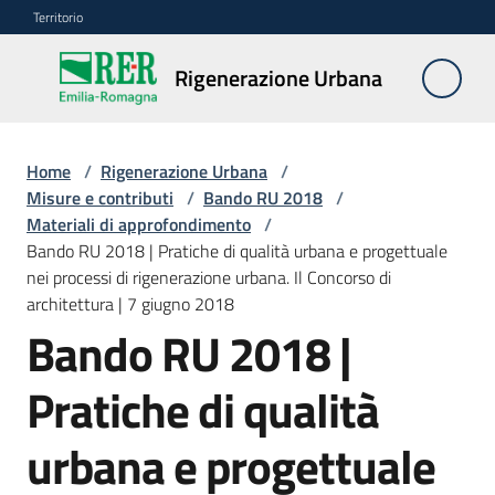
Vai al contenuto
Vai alla navigazione
Vai al footer
Territorio
Rigenerazione
Rigenerazione Urbana
Urbana
Home
/
Rigenerazione Urbana
/
Misure
Misure e contributi
/
Bando RU 2018
/
e
Materiali di approfondimento
/
contributi
Bando RU 2018 | Pratiche di qualità urbana e progettuale
Menu selezionato
nei processi di rigenerazione urbana. Il Concorso di
architettura | 7 giugno 2018
Strumenti
Bando RU 2018 |
Divulgazione
Pratiche di qualità
Norme
urbana e progettuale
e
atti