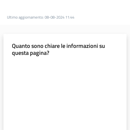
Servizi
Ultimo aggiornamento
:
08-08-2024 11:44
Leggi Atti Bandi
Quanto sono chiare le informazioni su
Piani Programmi
questa pagina?
Progetti
Valuta da 1 a 5 stelle