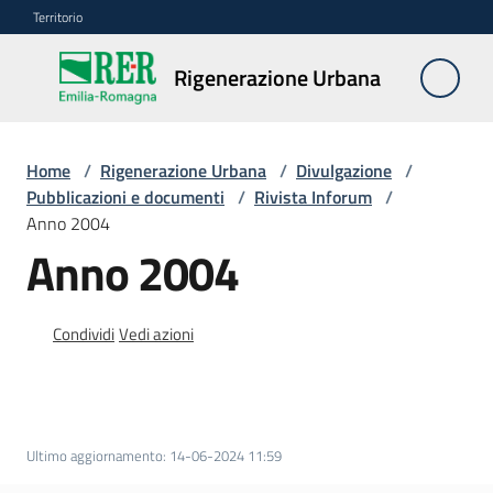
Vai al contenuto
Vai alla navigazione
Vai al footer
Territorio
Rigenerazione
Rigenerazione Urbana
Urbana
Home
/
Rigenerazione Urbana
/
Divulgazione
/
Misure
Pubblicazioni e documenti
/
Rivista Inforum
/
e
Anno 2004
contributi
Anno 2004
Strumenti
Condividi
Vedi azioni
Divulgazione
Menu selezionato
Norme
e
Ultimo aggiornamento
:
14-06-2024 11:59
atti