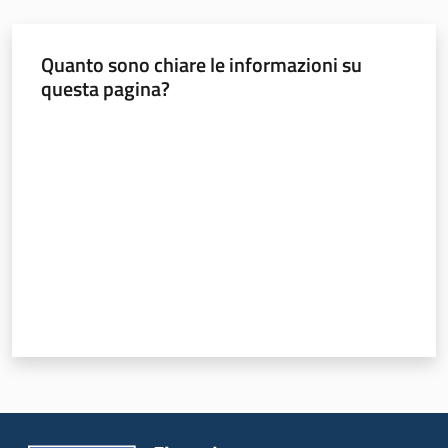
Quanto sono chiare le informazioni su
Seguici
questa pagina?
su
Valuta da 1 a 5 stelle
Territorio
Argomenti
Novità