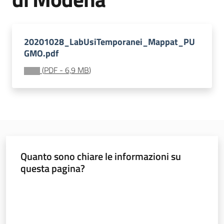
Seguici
20201028_LabUsiTemporanei_Mappat_PU
su
GMO.pdf
(
PDF
-
6,9 MB
)
Territorio
Quanto sono chiare le informazioni su
questa pagina?
Argomenti
Valuta da 1 a 5 stelle
Novità