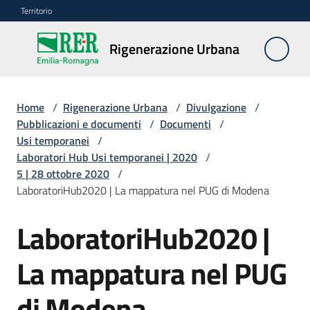
Vai al contenuto
Vai alla navigazione
Vai al footer
Territorio
Rigenerazione
Rigenerazione Urbana
Urbana
Home
/
Rigenerazione Urbana
/
Divulgazione
/
Misure
Pubblicazioni e documenti
/
Documenti
/
e
Usi temporanei
/
contributi
Laboratori Hub Usi temporanei | 2020
/
5 | 28 ottobre 2020
/
LaboratoriHub2020 | La mappatura nel PUG di Modena
Strumenti
LaboratoriHub2020 |
Divulgazione
Menu selezionato
La mappatura nel PUG
Norme
e
di Modena
atti