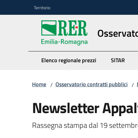
Vai al contenuto
Vai alla navigazione
Vai al footer
Territorio
Osservato
Elenco regionale prezzi
SITAR
Home
Osservatorio contratti pubblici
/
/
Newsletter Appal
Rassegna stampa dal 19 settembre