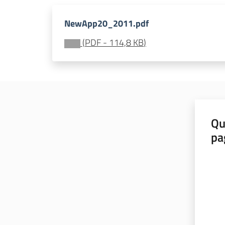
NewApp20_2011.pdf
(
PDF
-
114,8 KB
)
Qu
pa
Valut