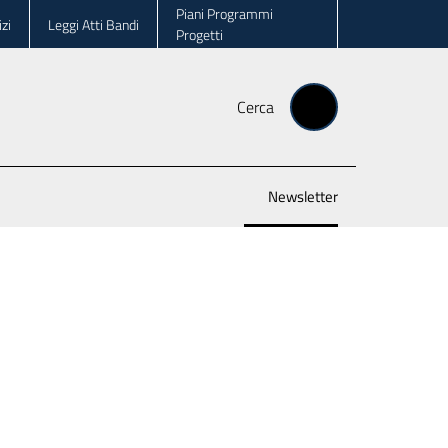
Piani Programmi
zi
Leggi Atti Bandi
Progetti
Cerca
Newsletter
Menu selezionato