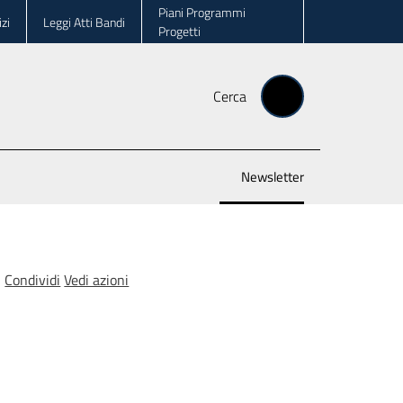
Piani Programmi
zi
Leggi Atti Bandi
Progetti
Cerca
Newsletter
Menu selezionato
Condividi
Vedi azioni