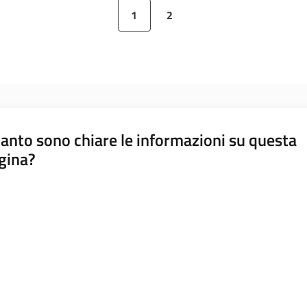
1
2
Pagina precedente
Pagina
Pagina
Pagina successiva
anto sono chiare le informazioni su questa
gina?
a da 1 a 5 stelle