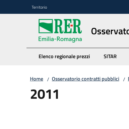
Vai al contenuto
Vai alla navigazione
Vai al footer
Territorio
Osservato
Elenco regionale prezzi
SITAR
Home
Osservatorio contratti pubblici
/
/
2011