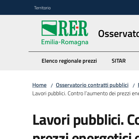
Vai al contenuto
Vai alla navigazione
Vai al footer
Territorio
Osservato
Elenco regionale prezzi
SITAR
Home
Osservatorio contratti pubblici
/
/
Lavori pubblici. Contro l’aumento dei prezzi en
Salta al contenuto
Lavori pubblici. 
prezzi energetici 