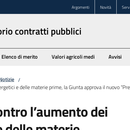
Argomenti
Novità
Servi
rio contratti pubblici
Elenco di merito
Valori agricoli medi
Avvisi
Notizie
/
ergetici e delle materie prime, la Giunta approva il nuovo “Pre
Contro l’aumento dei
e delle materie