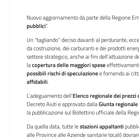
Introduzione
Nuovo aggiornamento da parte della Regione Em
pubblici
”.
Un “tagliando” deciso davanti al perdurante, ecc
da costruzione, dei carburanti e dei prodotti energ
settore strategico, anche ai fini dell’attuazione
la
copertura delle maggiori spese
effettivament
possibili rischi di speculazione
e fornendo ai cit
affidabili
.
L’adeguamento dell’
Elenco regionale dei prezzi
Decreto Aiuti e approvato dalla
Giunta regionale
la pubblicazione sul Bollettino ufficiale della Reg
Da quella data, tutte le
stazioni appaltanti
pubbli
alle Province alle Aziende sanitarie locali) dovra