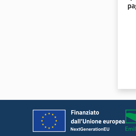
pa
Valut