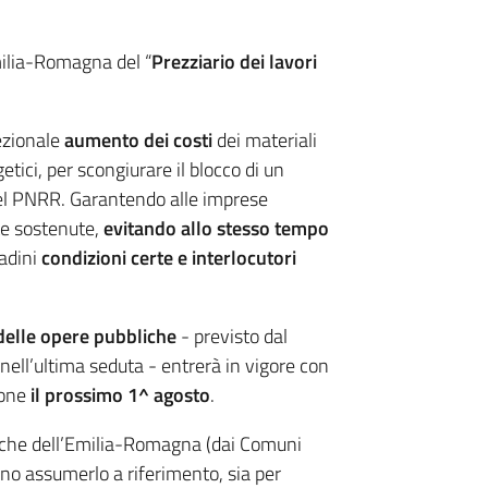
ilia-Romagna del “
Prezziario dei lavori
ezionale
aumento dei costi
dei materiali
etici, per scongiurare il blocco di un
 del PNRR. Garantendo alle imprese
e sostenute,
evitando allo stesso tempo
tadini
condizioni certe e interlocutori
 delle opere pubbliche
- previsto dal
nell’ultima seduta - entrerà in vigore con
ione
il prossimo 1^ agosto
.
che dell’Emilia-Romagna (dai Comuni
nno assumerlo a riferimento, sia per