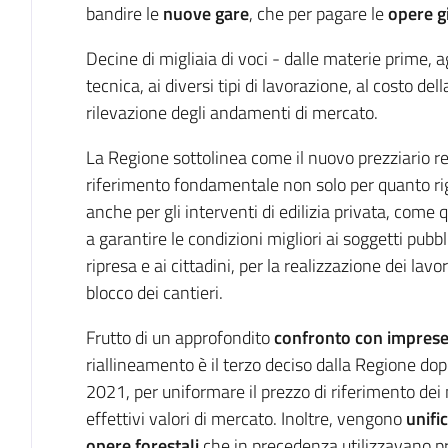
bandire le
nuove gare
, che per pagare le
opere gi
Decine di migliaia di voci - dalle materie prime, 
tecnica, ai diversi tipi di lavorazione, al costo d
rilevazione degli andamenti di mercato.
La Regione sottolinea come il nuovo prezziario r
riferimento fondamentale non solo per quanto ri
anche per gli interventi di edilizia privata, come 
a garantire le condizioni migliori ai soggetti pub
ripresa e ai cittadini, per la realizzazione dei lavor
blocco dei cantieri.
Frutto di un approfondito
confronto con imprese,
riallineamento è il terzo deciso dalla Regione dopo
2021, per uniformare il prezzo di riferimento dei ma
effettivi valori di mercato. Inoltre, vengono
unific
opere forestali
che in precedenza utilizzavano p