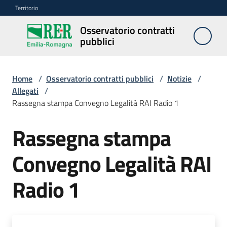
Vai al contenuto
Vai alla navigazione
Vai al footer
Territorio
Osservatorio contratti
Osservatorio
pubblici
contratti
pubblici
Home
/
Osservatorio contratti pubblici
/
Notizie
/
Allegati
/
Rassegna stampa Convegno Legalità RAI Radio 1
Elenco
regionale
prezzi
Rassegna stampa
Convegno Legalità RAI
SITAR
Radio 1
Elenco
di
merito