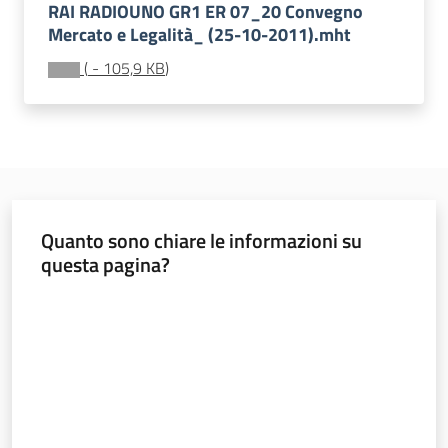
RAI RADIOUNO GR1 ER 07_20 Convegno
Valori
Mercato e Legalità_ (25-10-2011).mht
agricoli
medi
(
-
105,9 KB
)
Avvisi
Quanto sono chiare le informazioni su
Newsletter
questa pagina?
Valuta da 1 a 5 stelle
Territorio