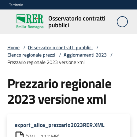
Vai al contenuto
Vai alla navigazione
Vai al footer
Territorio
Osservatorio contratti
Osservatorio
pubblici
contratti
pubblici
Home
/
Osservatorio contratti pubblici
/
Elenco regionale prezzi
/
Aggiornamenti 2023
/
Prezzario regionale 2023 versione xml
Elenco
regionale
Prezzario regionale
prezzi
Menu selezionato
2023 versione xml
SITAR
Elenco
di
export_alice_prezzario2023RER.XML
merito
(
XML
-
12,7 MB
)