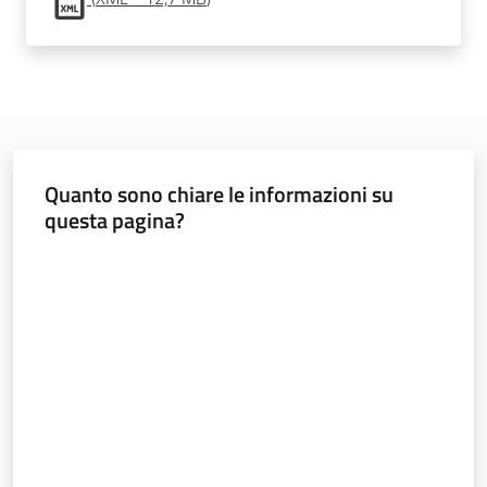
Valori
agricoli
medi
Avvisi
Quanto sono chiare le informazioni su
questa pagina?
Valuta da 1 a 5 stelle
Newsletter
Territorio