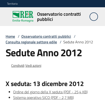
Vai al contenuto
Vai alla navigazione
Vai al footer
Territorio
Osservatorio contratti
Osservatorio
pubblici
contratti
pubblici
Home
/
Osservatorio contratti pubblici
/
Consulta regionale settore edile
/
Sedute Anno 2012
Elenco
Sedute Anno 2012
regionale
prezzi
Condividi
Vedi azioni
SITAR
X seduta: 13 dicembre 2012
Elenco
di
Ordine del giorno della X seduta
(
PDF
-
25,4 KB
)
merito
Sistema operativo SICO
(
PDF
-
2,7 MB
)