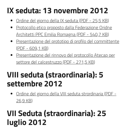
Valori
IX seduta: 13 novembre 2012
agricoli
medi
Ordine del giorno della IX seduta
(
PDF
-
25,5 KB
)
Protocollo etico proposto dalla Federazione Oridne
Avvisi
Architetti PPC Emilia Romagna
(
PDF
-
540,7 KB
)
Presentazione del prototipo di profilo del committente
(
PDF
-
609,1 KB
)
Presentazione del rinnovo del protocollo Atecap per
settore del calcestruzzo
(
PDF
-
271,5 KB
)
Newsletter
VIII seduta (straordinaria): 5
settembre 2012
Ordine del giorno della VIII seduta strordinaria
(
PDF
-
26,9 KB
)
VII Seduta (straordinaria): 25
Territorio
luglio 2012