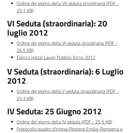
Argomenti
Ordine del giorno della VII seduta strordinaria
(
PDF
-
25,1 KB
)
Novità
VI Seduta (straordinaria): 20
Servizi
luglio 2012
Ordine del giorno della VI seduta strordinaria
(
PDF
-
Leggi Atti Bandi
26,5 KB
)
Elenco prezzi Lavori Pubblici Anno 2012
V Seduta (straordinaria): 6 Luglio
Piani Programmi
2012
Progetti
Ordine del giorno della V seduta straordinaria
(
PDF
-
25,3 KB
)
IV Seduta: 25 Giugno 2012
Ordine del giorno della IV seduta
(
PDF
-
25,5 KB
)
Protocollo quadro d'intesa Regione Emilia-Romagna e