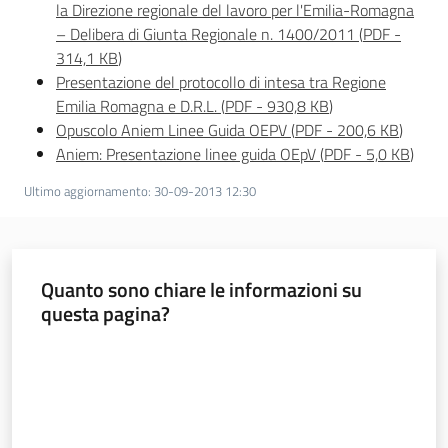
la Direzione regionale del lavoro per l'Emilia-Romagna
– Delibera di Giunta Regionale n. 1400/2011
(
PDF
-
314,1 KB
)
Presentazione del protocollo di intesa tra Regione
Emilia Romagna e D.R.L.
(
PDF
-
930,8 KB
)
Opuscolo Aniem Linee Guida OEPV
(
PDF
-
200,6 KB
)
Aniem: Presentazione linee guida OEpV
(
PDF
-
5,0 KB
)
Ultimo aggiornamento
:
30-09-2013 12:30
Quanto sono chiare le informazioni su
questa pagina?
Valuta da 1 a 5 stelle