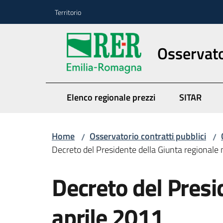
Vai al contenuto
Vai alla navigazione
Vai al footer
Territorio
Osservato
Elenco regionale prezzi
SITAR
Home
Osservatorio contratti pubblici
/
/
Decreto del Presidente della Giunta regionale 
Decreto del Presi
aprile 2011