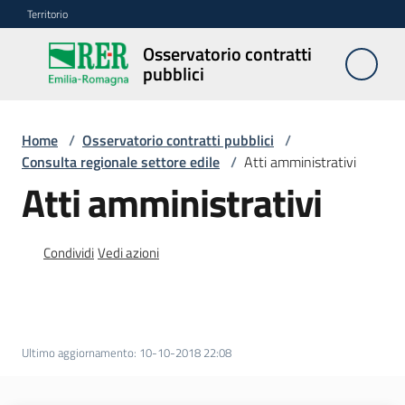
Vai al contenuto
Vai alla navigazione
Vai al footer
Territorio
Osservatorio contratti
Osservatorio
pubblici
contratti
pubblici
Home
/
Osservatorio contratti pubblici
/
Consulta regionale settore edile
/
Atti amministrativi
Elenco
Atti amministrativi
regionale
prezzi
Condividi
Vedi azioni
SITAR
Elenco
di
Ultimo aggiornamento
:
10-10-2018 22:08
merito