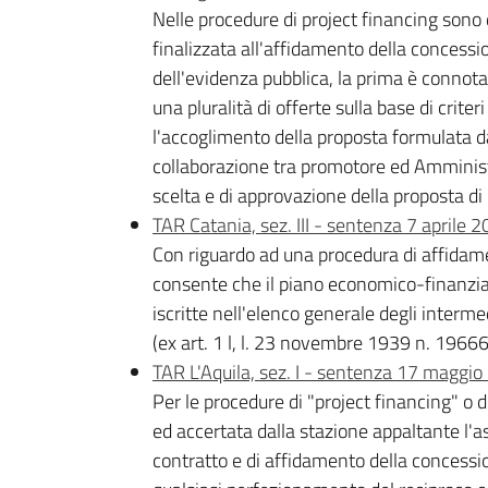
Nelle procedure di project financing sono 
finalizzata all'affidamento della concessio
dell'evidenza pubblica, la prima è connota
una pluralità di offerte sulla base di crite
l'accoglimento della proposta formulata da
collaborazione tra promotore ed Amministra
scelta e di approvazione della proposta di
TAR Catania, sez. III - sentenza 7 aprile 
Con riguardo ad una procedura di affidamen
consente che il piano economico-finanziario
iscritte nell'elenco generale degli intermed
(ex art. 1 l, l. 23 novembre 1939 n. 19666
TAR L'Aquila, sez. I - sentenza 17 maggio
Per le procedure di "project financing" o d
ed accertata dalla stazione appaltante l'as
contratto e di affidamento della concessio