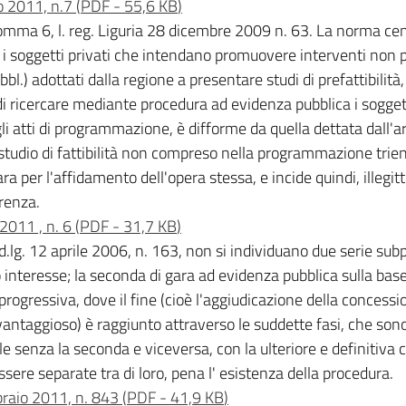
o 2011, n.7
(
PDF
-
55,6 KB
)
 comma 6, l. reg. Liguria 28 dicembre 2009 n. 63. La norma cens
za i soggetti privati che intendano promuovere interventi non
 pubbl.) adottati dalla regione a presentare studi di prefattibil
i di ricercare mediante procedura ad evidenza pubblica i sogge
 atti di programmazione, è difforme da quella dettata dall'ar
studio di fattibilità non compreso nella programmazione trie
ara per l'affidamento dell'opera stessa, e incide quindi, ille
rrenza.
2011 , n. 6
(
PDF
-
31,7 KB
)
l d.lg. 12 aprile 2006, n. 163, non si individuano due serie s
 interesse; la seconda di gara ad evidenza pubblica sulla base 
progressiva, dove il fine (cioè l'aggiudicazione della concess
ntaggioso) è raggiunto attraverso le suddette fasi, che sono 
e senza la seconda e viceversa, con la ulteriore e definitiv
re separate tra di loro, pena l' esistenza della procedura.
braio 2011, n. 843
(
PDF
-
41,9 KB
)