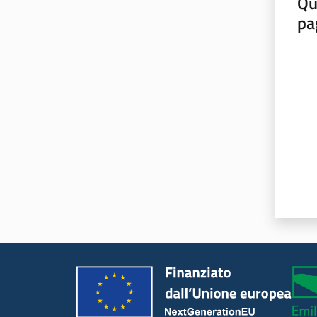
Qu
pa
Valut