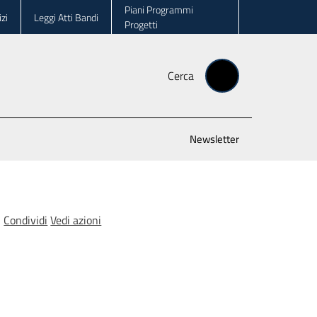
Piani Programmi
zi
Leggi Atti Bandi
Progetti
Cerca
Newsletter
Condividi
Vedi azioni