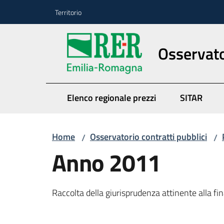
Vai al contenuto
Vai alla navigazione
Vai al footer
Territorio
Osservato
Elenco regionale prezzi
SITAR
Home
Osservatorio contratti pubblici
/
/
Anno 2011
Raccolta della giurisprudenza attinente alla f