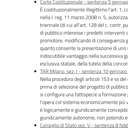
Corte Costituzionale - sentenza 5 gennai
È costituzionalmente illegittimo l'art. 1,
nella l. reg. 11 marzo 2008 n. 5, autoriz
triennale (di cui all'art. 128 del c. contr.
di pubblico interesse i predetti intervent
promotore, modificando di conseguenza gli
quanto consente la presentazione di uno 
indiscutibile vantaggio nella successiva g
esclusiva statale, della tutela della conco
TAR Milano, sez. I - sentenza 10 gennaio 
Nella procedura degli articoli 153 e ss de
prima di selezione del progetto di pubblico
si configura una fattispecie a formazione 
l'opera col sistema economicamente più va
è logicamente e giuridicamente concepibil
giuridicamente autonome, non potendo esse
Consiglio di Stato sez. V - sentenza 8 feb