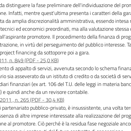
da distinguere la fase preliminare dell'individuazione del pro
ne. Infatti, mentre quest'ultima presenta i caratteri della gar
ta da amplia discrezionalità amministrativa, essendo intesa no
ri tecnici ed economici preordinati, ma alla valutazione stessa 
ll'aspirante promotore. Il procedimento della finanza di proge
zione, in virtù del perseguimento del pubblico interesse. Tale
 project financing da sottoporre poi a gara.
2011, n. 849
(
PDF
-
25,0 KB
)
to di appalto di servizi, avvenuta secondo lo schema finanza d
 sia asseverato da un istituto di credito o da società di serviz
iari finanziari (ex art. 106 del T.U. delle leggi in materia banc
) e quindi anche da un revisore contabile.
 2011 , n. 265
(
PDF
-
30,4 KB
)
i partenariato pubblico-privato, è insussistente, una volta te
senza di altre imprese interessate alla realizzazione del proge
ne al promotore. Ciò perché è la residua fase negoziale ancor