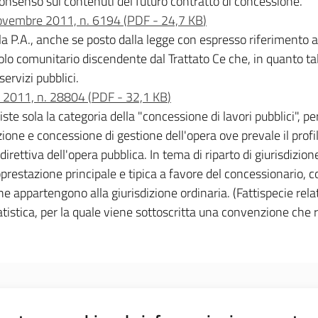
onsenso sui contenuti del futuro contratto di concessione.
 novembre 2011, n. 6194
(
PDF
-
24,7 KB
)
ella P.A., anche se posto dalla legge con espresso riferimento a
olo comunitario discendente dal Trattato Ce che, in quanto tale
servizi pubblici.
e 2011, n. 28804
(
PDF
-
32,1 KB
)
iste sola la categoria della "concessione di lavori pubblici", 
ione e concessione di gestione dell'opera ove prevale il profil
 direttiva dell'opera pubblica. In tema di riparto di giurisdizio
restazione principale e tipica a favore del concessionario, com
ne appartengono alla giurisdizione ordinaria. (Fattispecie rela
tistica, per la quale viene sottoscritta una convenzione che rego