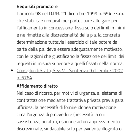
Valori
Requisiti promotore
agricoli
L'articolo 98 del D.P.R. 21 dicembre 1999 n. 554 e s.m.
medi
che stabilisce i requisiti per partecipare alle gare per
l'affidamento in concessione, fissa solo dei limiti minimi
Avvisi
e ne rimette alla discrezionalità della p.a. la concreta
determinazione tuttavia l'esercizio di tale potere da
parte della p.a. deve essere adeguatamente motivato,
con le ragioni che giustificano la fissazione dei limiti dei
requisiti in misura superiore a quelli fissati nella norma.
Consiglio di Stato, Sez. V - Sentenza 9 dicembre 2002
Newsletter
n. 6764
Affidamento diretto
Nel caso di ricorso, per motivi di urgenza, al sistema di
contrattazione mediante trattativa privata previa gara
ufficiosa, la necessità di fornire idonea motivazione
Territorio
circa l'urgenza di provvedere (necessità la cui
sussistenza, peraltro, risponde ad un apprezzamento
discrezionale, sindacabile solo per evidente illogicità o