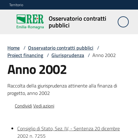
Vai al contenuto
Vai alla navigazione
Vai al footer
Territorio
Osservatorio contratti
Osservatorio
pubblici
contratti
pubblici
Home
/
Osservatorio contratti pubblici
/
Project financing
/
Giurisprudenza
/
Anno 2002
Elenco
Anno 2002
regionale
prezzi
Raccolta della giurisprudenza attinente alla finanza di
progetto, anno 2002
SITAR
Condividi
Vedi azioni
Elenco
di
merito
Consiglio di Stato, Sez. IV, - Sentenza 20 dicembre
2002 n. 7255