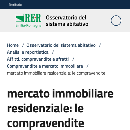
Vai al contenuto
Vai alla navigazione
Vai al footer
Territorio
Osservatorio del
Osservatorio
sistema abitativo
del sistema
abitativo
Home
/
Osservatorio del sistema abitativo
/
Analisi e reportistica
/
Affitti, compravendite e sfratti
/
Studi
Compravendite e mercato immobiliare
/
e
mercato immobiliare residenziale: le compravendite
ricerche
mercato immobiliare
Seminari
residenziale: le
ed
eventi
compravendite
Anagrafe