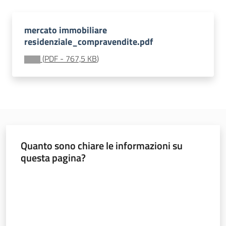
regionale
ERP
mercato immobiliare
residenziale_compravendite.pdf
Osservatorio
dei
(
PDF
-
767,5 KB
)
fabbisogni
abitativi
(FABER)
Quanto sono chiare le informazioni su
questa pagina?
Territorio
Valuta da 1 a 5 stelle
Argomenti
Novità