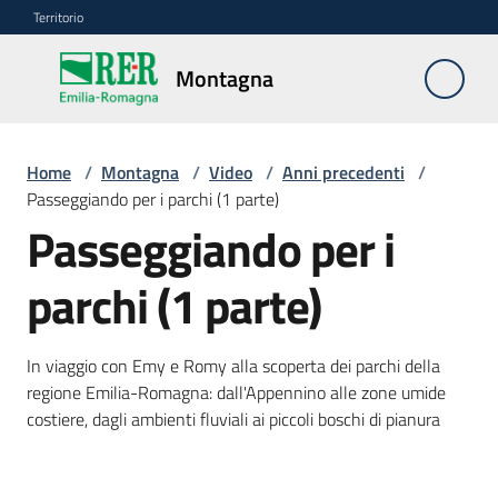
Vai al contenuto
Vai alla navigazione
Vai al footer
Territorio
Montagna
Montagna
Home
/
Montagna
/
Video
/
Anni precedenti
/
Vivere
Passeggiando per i parchi (1 parte)
e
Passeggiando per i
lavorare
parchi (1 parte)
Infrastrutture
e
In viaggio con Emy e Romy alla scoperta dei parchi della
sicurezza
regione Emilia-Romagna: dall'Appennino alle zone umide
del
costiere, dagli ambienti fluviali ai piccoli boschi di pianura
territorio