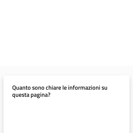
Programmi
e
risorse
Seguici
su
Quanto sono chiare le informazioni su
questa pagina?
Valuta da 1 a 5 stelle
Territorio