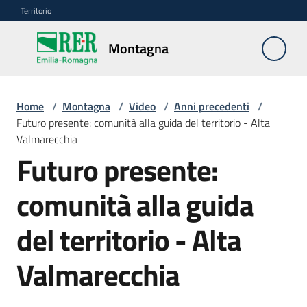
Vai al contenuto
Vai alla navigazione
Vai al footer
Territorio
Montagna
Montagna
Home
/
Montagna
/
Video
/
Anni precedenti
/
Vivere
Futuro presente: comunità alla guida del territorio - Alta
e
Valmarecchia
lavorare
Futuro presente:
comunità alla guida
Infrastrutture
e
del territorio - Alta
sicurezza
del
Valmarecchia
territorio