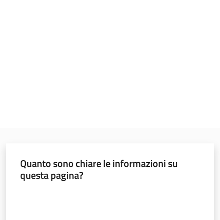
Programmi
e
risorse
Seguici
su
Quanto sono chiare le informazioni su
questa pagina?
Territorio
Valuta da 1 a 5 stelle