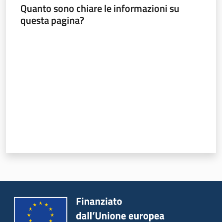
Programmi
Quanto sono chiare le informazioni su
e
questa pagina?
risorse
Valuta da 1 a 5 stelle
Seguici
su
Territorio