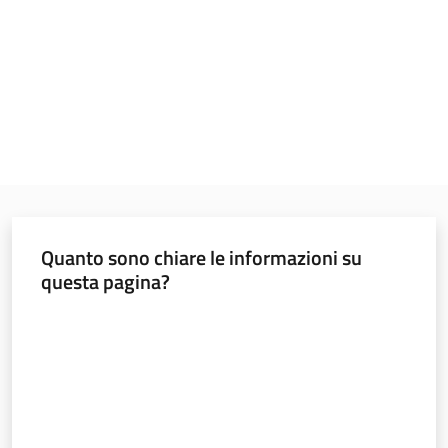
Programmi
e
risorse
Seguici
su
Quanto sono chiare le informazioni su
questa pagina?
Valuta da 1 a 5 stelle
Territorio