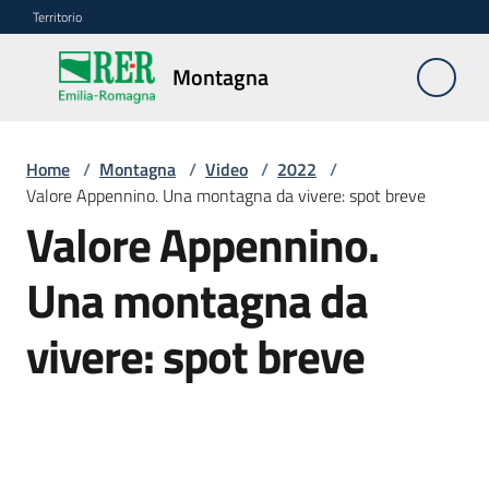
Vai al contenuto
Vai alla navigazione
Vai al footer
Territorio
Montagna
Montagna
Home
/
Montagna
/
Video
/
2022
/
Vivere
Valore Appennino. Una montagna da vivere: spot breve
e
Valore Appennino.
lavorare
Una montagna da
Infrastrutture
vivere: spot breve
e
sicurezza
del
territorio