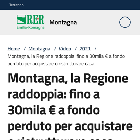
Vai al contenuto
Vai alla navigazione
Vai al footer
Territorio
Montagna
Montagna
Home
/
Montagna
/
Video
/
2021
/
Vivere
Montagna, la Regione raddoppia: fino a 30mila € a fondo
e
perduto per acquistare o ristrutturare casa
lavorare
Montagna, la Regione
raddoppia: fino a
Infrastrutture
e
30mila € a fondo
sicurezza
del
perduto per acquistare
territorio