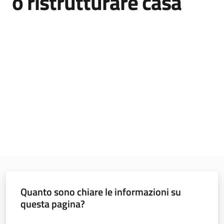
o ristrutturare casa
Programmi
e
risorse
Seguici
su
Quanto sono chiare le informazioni su
Territorio
questa pagina?
Valuta da 1 a 5 stelle