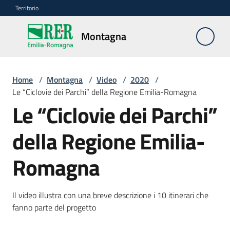
Vai al contenuto
Vai alla navigazione
Vai al footer
Territorio
Montagna
Montagna
Home
/
Montagna
/
Video
/
2020
/
Vivere
Le “Ciclovie dei Parchi” della Regione Emilia-Romagna
e
Le “Ciclovie dei Parchi”
lavorare
della Regione Emilia-
Infrastrutture
Romagna
e
sicurezza
del
Il video illustra con una breve descrizione i 10 itinerari che
territorio
fanno parte del progetto