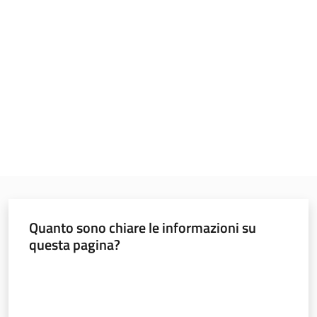
Programmi
e
risorse
Seguici
su
Quanto sono chiare le informazioni su
questa pagina?
Valuta da 1 a 5 stelle
Territorio