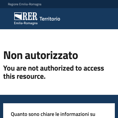
Vai al contenuto
Vai alla navigazione
Vai al footer
Regione Emilia-Romagna
Territorio
Territorio
Vivere
e
Non autorizzato
lavorare
You are not authorized to access
this resource.
Infrastrutture
e
sicurezza
del
territorio
Quanto sono chiare le informazioni su
Programmi