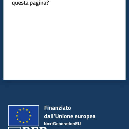
questa pagina?
e
risorse
Valuta da 1 a 5 stelle
Seguici
su