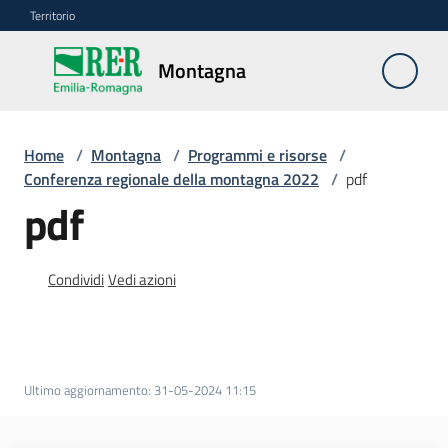
Vai al contenuto
Vai alla navigazione
Vai al footer
Territorio
Montagna
Montagna
Home
/
Montagna
/
Programmi e risorse
/
Vivere
Conferenza regionale della montagna 2022
/
pdf
e
pdf
lavorare
Condividi
Vedi azioni
Infrastrutture
e
sicurezza
del
Ultimo aggiornamento
:
31-05-2024 11:15
territorio