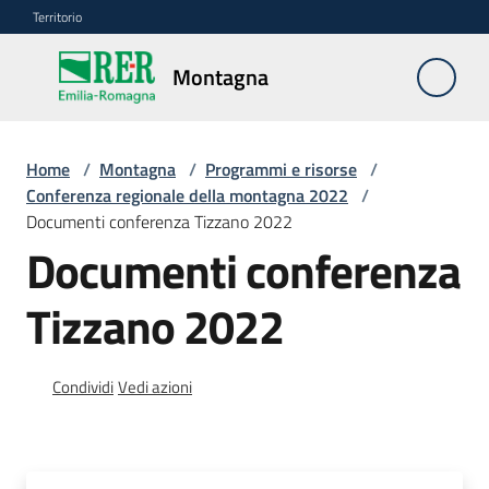
Vai al contenuto
Vai alla navigazione
Vai al footer
Territorio
Montagna
Montagna
Home
/
Montagna
/
Programmi e risorse
/
Vivere
Conferenza regionale della montagna 2022
/
e
Documenti conferenza Tizzano 2022
lavorare
Documenti conferenza
Tizzano 2022
Infrastrutture
e
sicurezza
Condividi
Vedi azioni
del
territorio