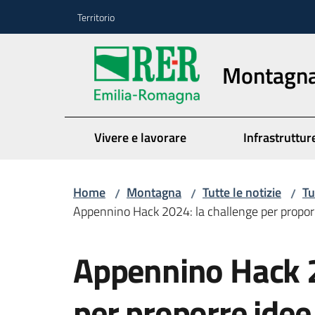
Vai al contenuto
Vai alla navigazione
Vai al footer
Territorio
Montagn
Vivere e lavorare
Infrastrutture
Home
Montagna
Tutte le notizie
Tu
/
/
/
Appennino Hack 2024: la challenge per propor
Salta al contenuto
Appennino Hack 2
per proporre ide