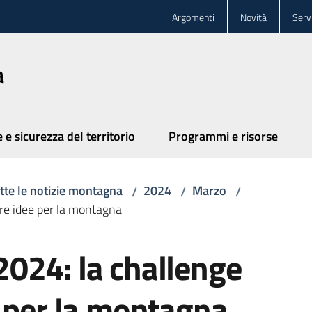
Argomenti
Novità
Servi
a
 e sicurezza del territorio
Programmi e risorse
tte le notizie montagna
2024
Marzo
/
/
/
re idee per la montagna
024: la challenge
e per la montagna