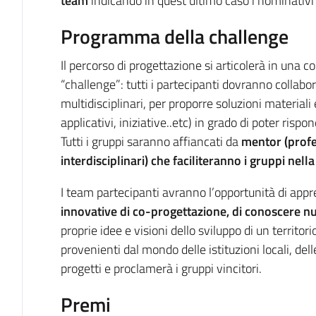
team
indicando in quest’ultimo caso i nominativi 
Programma della challenge
Il percorso di progettazione si articolerà in una
“challenge”: tutti i partecipanti dovranno collabo
multidisciplinari, per proporre soluzioni materiali 
applicativi, iniziative..etc) in grado di poter rispo
Tutti i gruppi saranno affiancati da
mentor (profe
interdisciplinari) che faciliteranno i gruppi nell
I team partecipanti avranno l’opportunità di app
innovative di co-progettazione, di conoscere nu
proprie idee e visioni dello sviluppo di un territo
provenienti dal mondo delle istituzioni locali, dell
progetti e proclamerà i gruppi vincitori.
Premi