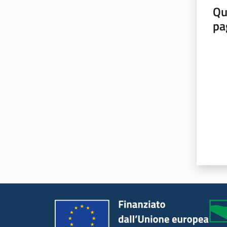
Qu
pa
Valut