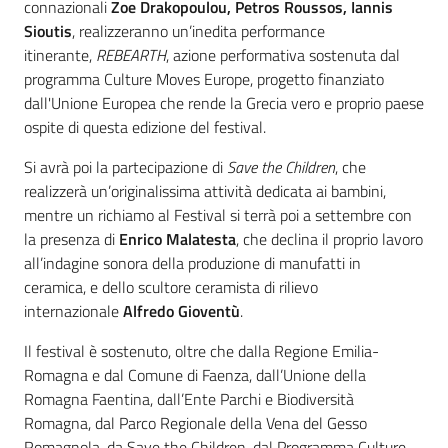
connazionali
Zoe Drakopoulou, Petros Roussos, Iannis
Sioutis
, realizzeranno un’inedita performance
itinerante,
REBEARTH
, azione performativa sostenuta dal
programma Culture Moves Europe, progetto finanziato
dall'Unione Europea che rende la Grecia vero e proprio paese
ospite di questa edizione del festival.
Si avrà poi la partecipazione di
Save the Children
, che
realizzerà un’originalissima attività dedicata ai bambini,
mentre un richiamo al Festival si terrà poi a settembre con
la presenza di
Enrico Malatesta
, che declina il proprio lavoro
all’indagine sonora della produzione di manufatti in
ceramica, e dello scultore ceramista di rilievo
internazionale
Alfredo Gioventù
.
Il festival è sostenuto, oltre che dalla Regione Emilia-
Romagna e dal Comune di Faenza, dall’Unione della
Romagna Faentina, dall’Ente Parchi e Biodiversità
Romagna, dal Parco Regionale della Vena del Gesso
Romagnola, da Save the Children, dal Programma Culture