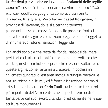
Introduzione
Argomenti
Un
festival
per valorizzare la zona dei
"calanchi delle argille
azzurre”
, così definita da Leonardo da Vinci nel noto “
Codice
Novità
Hammer”,
quell’area geografica compresa tra i territori
di
Faenza, Brisighella, Riolo Terme, Castel Bolognese
, in
Servizi
provincia di Ravenna, dove si alternano terrazze
panoramiche, scorci mozzafiato, argille preziose, fonti di
acqua termale, vigne e coltivazioni pregiate e che è oggetto
Leggi Atti Bandi
di innumerevoli storie, narrazioni, leggende.
I calanchi sono ciò che resta dei fondali sabbiosi del mare
preistorico di milioni di anni fa e ora sono un territorio che
Piani Programmi
ospita ginestre, orchidee e specie che crescono soltanto tra
Progetti
queste argille, come l’artemisia cretacea. In pochissimi
chilometri quadrati, quest'area raccoglie dunque meraviglie
naturalistiche e culturali, ed è fonte d’ispirazione per molti
artisti, in particolare per
Carlo Zauli
, tra i ceramisti scultori
più importanti del Novecento, che a queste terre dedicò
tanta parte del suo lavoro, citandoli plasticamente nelle sue
sculture monumentali.