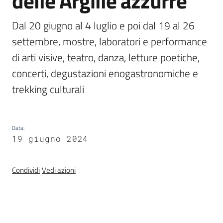
delle Argille azzurre
Programmi
e
Dal 20 giugno al 4 luglio e poi dal 19 al 26 
risorse
settembre, mostre, laboratori e performance 
di arti visive, teatro, danza, letture poetiche, 
concerti, degustazioni enogastronomiche e 
Seguici
su
Data
:
19 giugno 2024
Condividi
Vedi azioni
Territorio