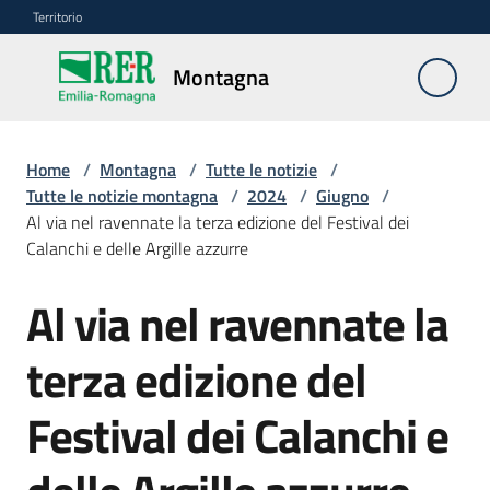
Vai al contenuto
Vai alla navigazione
Vai al footer
Territorio
Montagna
Montagna
Home
/
Montagna
/
Tutte le notizie
/
Vivere
Tutte le notizie montagna
/
2024
/
Giugno
/
e
Al via nel ravennate la terza edizione del Festival dei
lavorare
Calanchi e delle Argille azzurre
Al via nel ravennate la
Salta al contenuto
Infrastrutture
e
terza edizione del
sicurezza
del
Festival dei Calanchi e
territorio