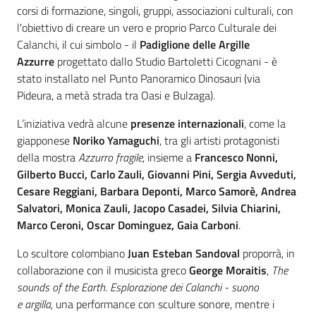
corsi di formazione, singoli, gruppi, associazioni culturali, con
l'obiettivo di creare un vero e proprio Parco Culturale dei
Calanchi, il cui simbolo - il
Padiglione delle Argille
Azzurre
progettato dallo Studio Bartoletti Cicognani - è
stato installato nel Punto Panoramico Dinosauri (via
Pideura, a metà strada tra Oasi e Bulzaga).
L’iniziativa vedrà alcune
presenze internazionali
, come la
giapponese
Noriko Yamaguchi
, tra gli artisti protagonisti
della mostra
Azzurro fragile
, insieme a
Francesco Nonni,
Gilberto Bucci, Carlo Zauli, Giovanni Pini, Sergia Avveduti,
Cesare Reggiani, Barbara Deponti, Marco Samorè, Andrea
Salvatori, Monica Zauli, Jacopo Casadei, Silvia Chiarini,
Marco Ceroni, Oscar Dominguez, Gaia Carboni
.
Lo scultore colombiano
Juan Esteban Sandoval
proporrà, in
collaborazione con il musicista greco
George Moraitis
,
The
sounds of the Earth. Esplorazione dei Calanchi - suono
e
argilla,
una performance con sculture sonore, mentre i